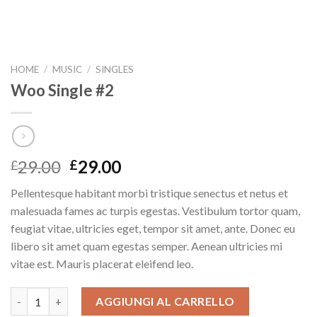
HOME
/
MUSIC
/
SINGLES
Woo Single #2
Il
Il
29.00
29.00
£
£
prezzo
prezzo
Pellentesque habitant morbi tristique senectus et netus et
originale
attuale
malesuada fames ac turpis egestas. Vestibulum tortor quam,
era:
è:
feugiat vitae, ultricies eget, tempor sit amet, ante. Donec eu
£29.00.
£29.00.
libero sit amet quam egestas semper. Aenean ultricies mi
vitae est. Mauris placerat eleifend leo.
Woo Single #2 quantità
AGGIUNGI AL CARRELLO