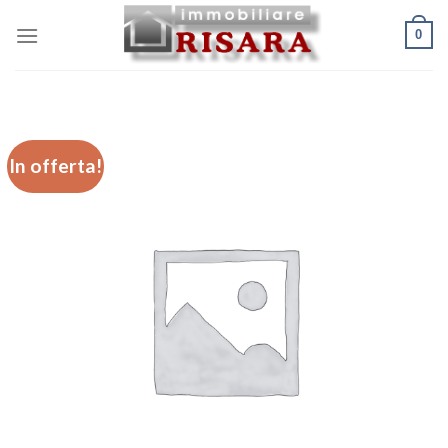
Skip
0
to
content
In offerta!