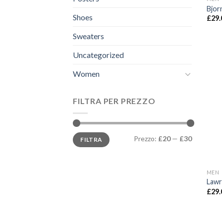
Bjor
Shoes
£
29.
Sweaters
Uncategorized
Women
FILTRA PER PREZZO
Prezzo
Prezzo
Prezzo:
£20
—
£30
FILTRA
Min
Max
MEN
Lawr
£
29.