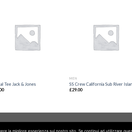
MEN
al Tee Jack & Jones
SS Crew California Sub River Isla
00
£
29.00
 345.3017057 Mail
info@immobiliarerisara.it
- P.IVA 01348810415
vere la migliore esperienza sul nostro sito. Se continui ad utilizzare que