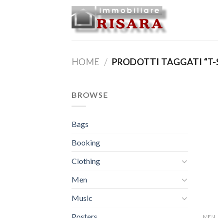
Skip
to
content
HOME
/
PRODOTTI TAGGATI “T-
BROWSE
Bags
Booking
Clothing
Men
Music
Posters
MEN