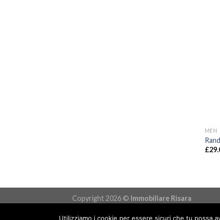
MEN
Rand
£
29.
Copyright 2026 ©
Immobiliare Risara
Via Risara, 48, 61025 Montelabbate (PU) Tel.
Utilizziamo i cookie per essere sicuri che tu possa a