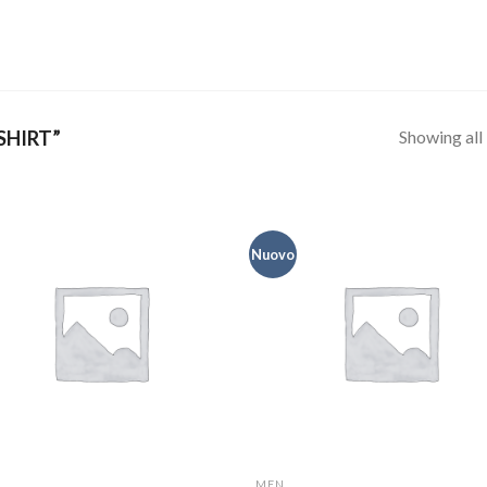
Showing all 
SHIRT”
Nuovo
MEN