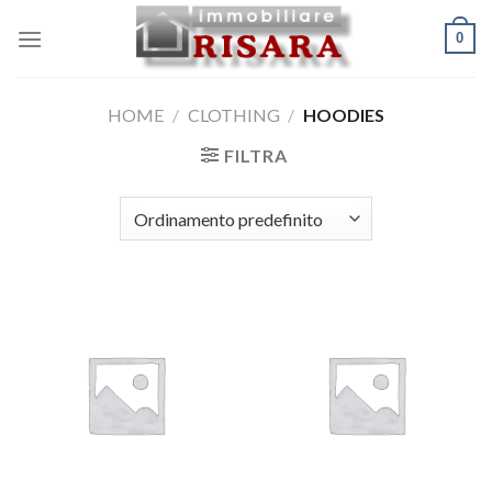
Skip
0
to
content
HOME
/
CLOTHING
/
HOODIES
FILTRA