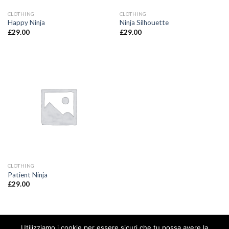
CLOTHING
CLOTHING
Happy Ninja
Ninja Silhouette
£
29.00
£
29.00
CLOTHING
Patient Ninja
£
29.00
Utilizziamo i cookie per essere sicuri che tu possa avere la