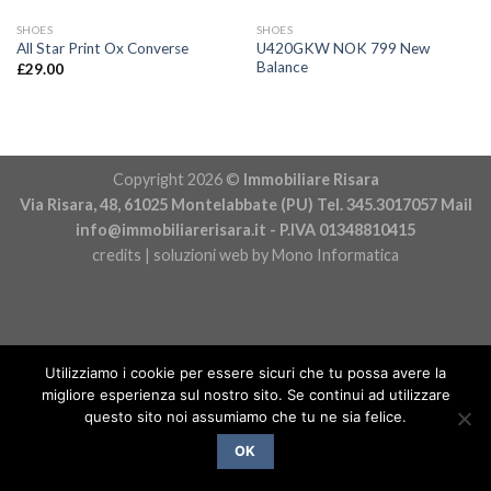
SHOES
SHOES
U420GKW NOK 799 New
All Star Print Ox Converse
Balance
£
29.00
Copyright 2026 ©
Immobiliare Risara
Via Risara, 48, 61025 Montelabbate (PU) Tel. 345.3017057 Mail
info@immobiliarerisara.it
- P.IVA 01348810415
credits | soluzioni web by
Mono Informatica
Utilizziamo i cookie per essere sicuri che tu possa avere la
migliore esperienza sul nostro sito. Se continui ad utilizzare
questo sito noi assumiamo che tu ne sia felice.
OK