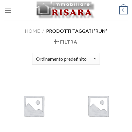
Skip
0
to
content
HOME
/
PRODOTTI TAGGATI “RUN”
FILTRA