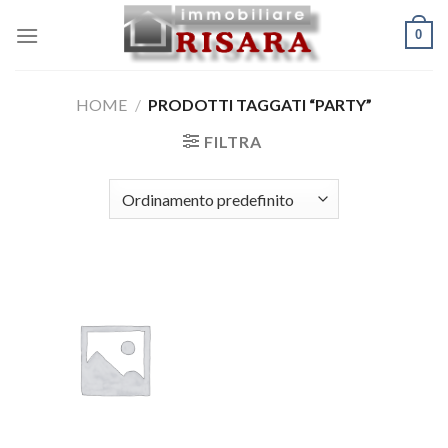
Skip
0
to
content
HOME
/
PRODOTTI TAGGATI “PARTY”
FILTRA