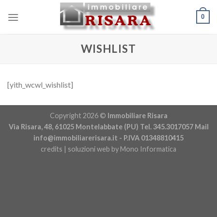
Skip
0
to
content
WISHLIST
[yith_wcwl_wishlist]
Copyright 2026 ©
Immobiliare Risara
Via Risara, 48, 61025 Montelabbate (PU) Tel. 345.3017057 Mail
info@immobiliarerisara.it
- P.IVA 01348810415
credits | soluzioni web by
Mono Informatica